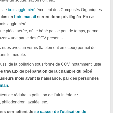
onate de soude, savon noir, etc.
ns le
bois aggloméré
émettent des Composés Organiques
bles en
bois massif
seront donc privilégiés
. En cas
bois aggloméré :
une pièce aérée, où le bébé passe peu de temps, permet
gazer » une partie des COV présents ;
es nues avec un vernis (faiblement émetteur) permet de
ans le meuble.
ussi de la pollution sous forme de COV, notamment juste
es travaux de préparation de la chambre du bébé
lusieurs mois avant la naissance, par des personnes
aman
.
nt de réduire la pollution de l’air intérieur :
 philodendron, azalée, etc.
ives permettent de
se passer de l’utilisation de