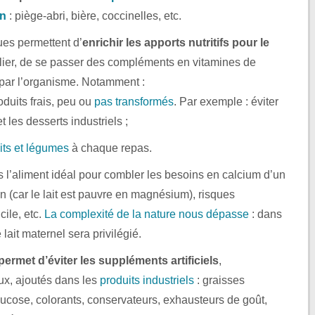
in
: piège-abri, bière, coccinelles, etc.
es permettent d’
enrichir les apports nutritifs pour le
ulier, de se passer des compléments en vitamines de
 par l’organisme. Notamment :
uits frais, peu ou
pas transformés
. Par exemple : éviter
t les desserts industriels ;
its et légumes
à chaque repas.
s l’aliment idéal pour combler les besoins en calcium d’un
ion (car le lait est pauvre en magnésium), risques
icile, etc.
La complexité de la nature nous dépasse
: dans
lait maternel sera privilégié.
permet d’éviter les suppléments artificiels
,
ux, ajoutés dans les
produits industriels
: graisses
ucose, colorants, conservateurs, exhausteurs de goût,