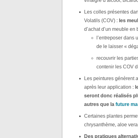
vinaigre d’alcool, bicarb
Les colles présentes da
Volatils (COV) :
les meu
d’achat d’un meuble en 
l’entreposer dans 
de le laisser « dé
recouvrir les parti
contenir les COV d
Les peintures génèrent a
après leur application :
l
seront donc réalisés p
autres que la
future m
Certaines plantes permette
chrysanthème, aloe vera,
Des pratiques alternat