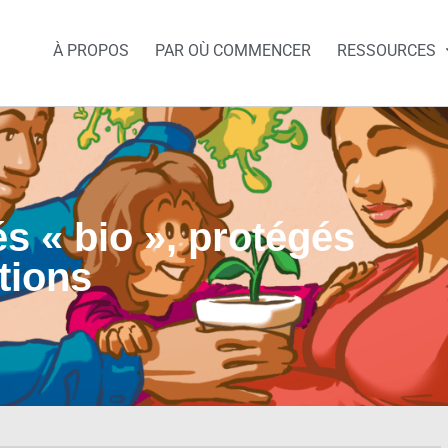
À PROPOS
PAR OÙ COMMENCER
RESSOURCES
s « bio », protégés
tions