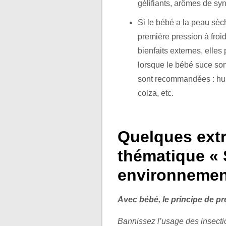
gélifiants, arômes de syn
Si le bébé a la peau sè
première pression à froi
bienfaits externes, elles
lorsque le bébé suce son
sont recommandées : huil
colza, etc.
Quelques extra
thématique « 
environnemen
Avec bébé, le principe de p
Bannissez l’usage des insectic