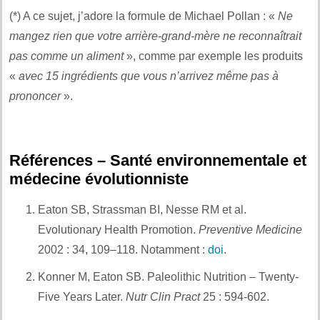
(*) A ce sujet, j’adore la formule de Michael Pollan : «
Ne
mangez rien que votre arrière-grand-mère ne reconnaîtrait
pas comme un aliment
», comme par exemple les produits
«
avec 15 ingrédients que vous n’arrivez même pas à
prononcer
».
.
Références – Santé environnementale et
médecine évolutionniste
Eaton SB, Strassman BI, Nesse RM et al.
Evolutionary Health Promotion.
Preventive Medicine
2002 : 34, 109–118. Notamment :
doi
.
Konner M, Eaton SB. Paleolithic Nutrition – Twenty-
Five Years Later.
Nutr Clin Pract
25 : 594-602.
Et
également