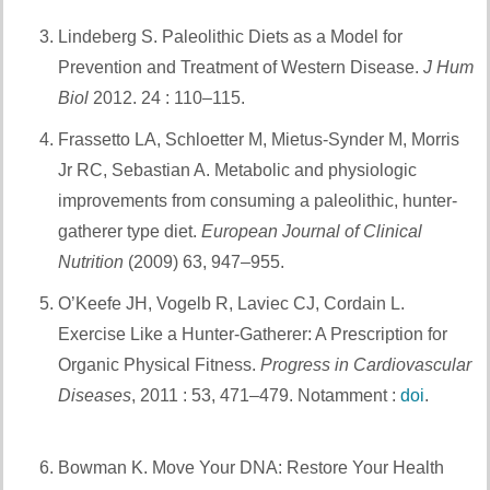
Lindeberg S. Paleolithic Diets as a Model for
Prevention and Treatment of Western Disease.
J Hum
Biol
2012. 24 : 110–115.
Et aussi :
Frassetto LA, Schloetter M, Mietus-Synder M, Morris
Jr RC, Sebastian A. Metabolic and physiologic
improvements from consuming a paleolithic, hunter-
gatherer type diet.
European Journal of Clinical
Nutrition
(2009) 63, 947–955.
Et également
O’Keefe JH, Vogelb R, Laviec CJ, Cordain L.
Exercise Like a Hunter-Gatherer: A Prescription for
Organic Physical Fitness.
Progress in Cardiovascular
Diseases
, 2011 : 53, 471–479. Notamment :
doi
.
Et
aussi :
Bowman K. Move Your DNA: Restore Your Health