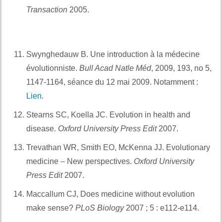
Transaction
2005.
Et aussi :
D’avantage de références – 1
Swynghedauw B. Une introduction à la médecine
évolutionniste.
Bull Acad Natle Méd
, 2009, 193, no 5,
1147-1164, séance du 12 mai 2009. Notamment :
Lien
.
Et également
Stearns SC, Koella JC. Evolution in health and
disease.
Oxford University Press Edit
2007.
Et aussi :
Trevathan WR, Smith EO, McKenna JJ. Evolutionary
medicine – New perspectives.
Oxford University
Press Edit
2007.
Et aussi :
Maccallum CJ, Does medicine without evolution
make sense?
PLoS Biology
2007 ; 5 : e112-e114.
Et
également