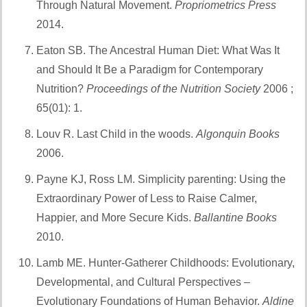
Through Natural Movement.
Propriometrics Press
2014.
Et également
Eaton SB. The Ancestral Human Diet: What Was It
and Should It Be a Paradigm for Contemporary
Nutrition?
Proceedings of the Nutrition Society
2006 ;
65(01): 1.
Et aussi :
Louv R. Last Child in the woods.
Algonquin Books
2006.
Et aussi :
Payne KJ, Ross LM. Simplicity parenting: Using the
Extraordinary Power of Less to Raise Calmer,
Happier, and More Secure Kids.
Ballantine Books
2010.
Et également
Lamb ME. Hunter-Gatherer Childhoods: Evolutionary,
Developmental, and Cultural Perspectives –
Evolutionary Foundations of Human Behavior.
Aldine