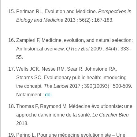
Perlman RL, Evolution and Medicine.
Perspectives in
Biology and Medicine
2013
;
56(2) : 167-183.
Et aussi
:
Zampieri F, Medicine, evolution, and natural selection:
An historical overview.
Q Rev Biol
2009 ; 84(4) : 333–
55.
Et également
Wells JCK, Nesse RM, Sear R, Johnstone RA,
Stearns SC, Evolutionary public health: introducing
the concept.
The Lancet
2017 ; 390(10093) : 500‑509.
Notamment :
doi
.
Et aussi :
Thomas F, Raymond M, Médecine évolutionniste: une
approche darwinienne de la santé.
Le Cavalier Bleu
2018.
Et aussi :
Perino L, Pour une médecine évolutionniste – Une