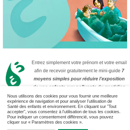
Entrez simplement votre prénom et votre email
afin de recevoir gratuitement le mini-guide
7
moyens simples pour réduire l’exposition
de vos enfants aux polluants du quotidien
Nous utilisons des cookies pour vous fournir une meilleure
expérience de navigation et pour analyser l'utilisation de
Santé des enfants et environnement. En cliquant sur "Tout
Moi aussi je déteste les spams. Votre adresse email ne sera
accepter", vous consentez à l'utilisation de tous les cookies.
Pour indiquer un consentement différencié, vous pouvez
donc jamais revendue. En vous inscrivant ici, vous acceptez
cliquer sur « Paramètres des cookies ».
cette
politique de confidentialité
. En particulier, vous pourrez