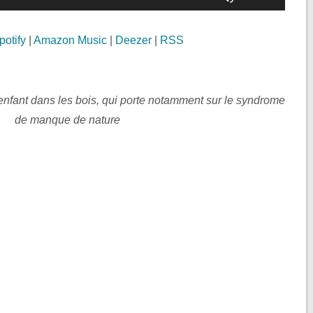
les
flèches
potify
|
Amazon Music
|
Deezer
|
RSS
haut/bas
pour
augmenter
enfant dans les bois, qui porte notamment sur le syndrome
ou
de manque de nature
diminuer
le
volume.