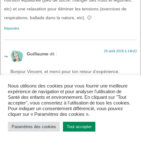
etc) et une relaxation pour éliminer les tensions (exercices de
respirations, ballade dans la nature, etc). 🙂
Répondre
29 août 2018 à 14h22
Guillaume
dit :
Bonjour Vincent, et merci pour ton retour d’expérience.
Si tu as des conseils pour des exercices de respiration adaptés
Nous utilisons des cookies pour vous fournir une meilleure
aux (jeunes) enfants, je crois qu’il y aura pas mal de lecteurs
expérience de navigation et pour analyser l'utilisation de
Santé des enfants et environnement. En cliquant sur "Tout
qui seront preneurs 🙂
accepter", vous consentez à l'utilisation de tous les cookies.
Pour indiquer un consentement différencié, vous pouvez
Répondre
cliquer sur « Paramètres des cookies ».
Laisser un commentaire
Paramètres des cookies
Tout accepter