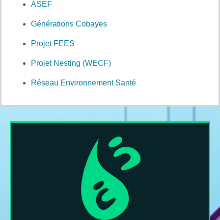
ASEF
Générations Cobayes
Projet FEES
Projet Nesting (WECF)
Réseau Environnement Santé