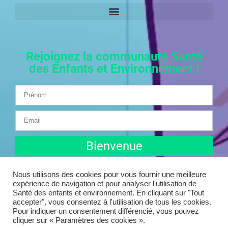
Rejoignez la communauté Santé
des Enfants et Environnement !
Bienvenue
Nous utilisons des cookies pour vous fournir une meilleure
expérience de navigation et pour analyser l'utilisation de
Santé des enfants et environnement. En cliquant sur "Tout
accepter", vous consentez à l'utilisation de tous les cookies.
Pour indiquer un consentement différencié, vous pouvez
© 2025 Santé des enfants et environnement | Tous droits
cliquer sur « Paramètres des cookies ».