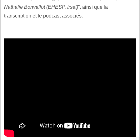
Nathalie Bonvallot (EHESP, Irset)
”, ainsi que la
transcription et le podcast associés.