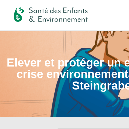
Elever et protéger un 
crise environnement
Steingrabe