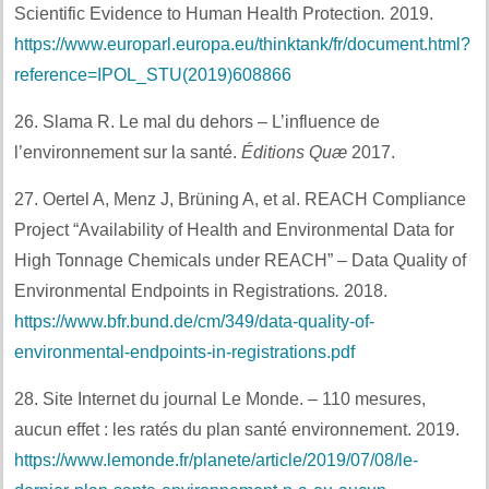
Scientific Evidence to Human Health Protection
.
2019.
https://www.europarl.europa.eu/thinktank/fr/document.html?
reference=IPOL_STU(2019)608866
26. Slama R. Le mal du dehors – L’influence de
l’environnement sur la santé.
Éditions Quæ
2017.
27. Oertel A, Menz J, Brüning A, et al. REACH Compliance
Project “Availability of Health and Environmental Data for
High Tonnage Chemicals under REACH” – Data Quality of
Environmental Endpoints in Registrations
.
2018.
https://www.bfr.bund.de/cm/349/data-quality-of-
environmental-endpoints-in-registrations.pdf
28. Site Internet du journal Le Monde. – 110 mesures,
aucun effet : les ratés du plan santé environnement. 2019.
https://www.lemonde.fr/planete/article/2019/07/08/le-