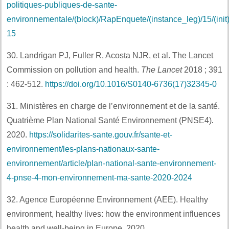
politiques-publiques-de-sante-
environnementale/(block)/RapEnquete/(instance_leg)/15/(init)
15
30. Landrigan PJ, Fuller R, Acosta NJR, et al. The Lancet
Commission on pollution and health.
The Lancet
2018 ; 391
: 462-512.
https://doi.org/10.1016/S0140-6736(17)32345-0
31. Ministères en charge de l’environnement et de la santé.
Quatrième Plan National Santé Environnement (PNSE4)
.
2020.
https://solidarites-sante.gouv.fr/sante-et-
environnement/les-plans-nationaux-sante-
environnement/article/plan-national-sante-environnement-
4-pnse-4-mon-environnement-ma-sante-2020-2024
32. Agence Européenne Environnement (AEE). Healthy
environment, healthy lives: how the environment influences
health and well-being in Europe
.
2020.