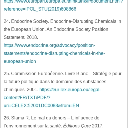
https://www.europarl.europa.eu/thinktank/fr/document.html?
reference=IPOL_STU(2019)608866
24. Endocrine Society. Endocrine-Disrupting Chemicals in
the European Union. An Endocrine Society Position
Statement
.
2018.
https://www.endocrine.org/advocacy/position-
statements/endocrine-disrupting-chemicals-in-the-
european-union
25. Commission Européenne. Livre Blanc – Stratégie pour
la future politique dans le domaine des substances
chimiques
.
2001.
https://eur-lex.europa.eu/legal-
content/FR/TXT/PDF/?
uri=CELEX:52001DC0088&from=EN
26. Slama R. Le mal du dehors – L’influence de
l’environnement sur la santé.
Éditions Quæ
2017.