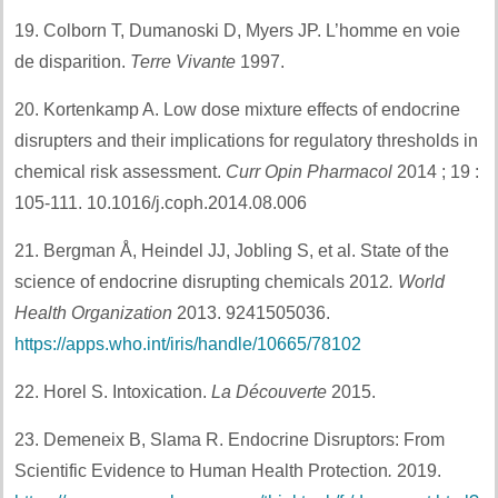
19. Colborn T, Dumanoski D, Myers JP. L’homme en voie
de disparition.
Terre Vivante
1997.
20. Kortenkamp A. Low dose mixture effects of endocrine
disrupters and their implications for regulatory thresholds in
chemical risk assessment.
Curr Opin Pharmacol
2014 ; 19 :
105-111. 10.1016/j.coph.2014.08.006
21. Bergman Å, Heindel JJ, Jobling S, et al. State of the
science of endocrine disrupting chemicals 2012
.
World
Health Organization
2013. 9241505036.
https://apps.who.int/iris/handle/10665/78102
22. Horel S. Intoxication.
La Découverte
2015.
23. Demeneix B, Slama R. Endocrine Disruptors: From
Scientific Evidence to Human Health Protection
.
2019.