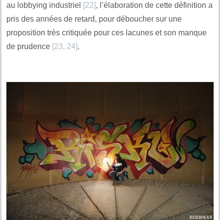
au lobbying industriel
[22]
, l’élaboration de cette définition a
pris des années de retard, pour déboucher sur une
proposition très critiquée pour ces lacunes et son manque
de prudence
[23, 24]
.
.