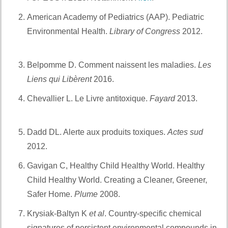
American Academy of Pediatrics (AAP). Pediatric
Environmental Health.
Library of Congress
2012.
Et
également :
Belpomme D. Comment naissent les maladies.
Les
Liens qui Libèrent
2016.
Et aussi :
Chevallier L. Le Livre antitoxique.
Fayard
2013.
Et
également :
Dadd DL. Alerte aux produits toxiques.
Actes sud
2012.
Et aussi :
Gavigan C, Healthy Child Healthy World. Healthy
Child Healthy World. Creating a Cleaner, Greener,
Safer Home.
Plume
2008.
Et également :
Krysiak‐Baltyn K
et al
. Country‐specific chemical
signatures of persistent environmental compounds in