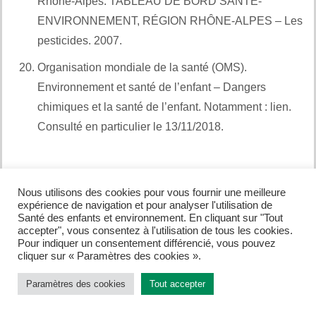
Rhône-Alpes. TABLEAU DE BORD SANTÉ-
ENVIRONNEMENT, RÉGION RHÔNE-ALPES – Les
pesticides. 2007.
Et aussi :
Organisation mondiale de la santé (OMS).
Environnement et santé de l’enfant – Dangers
chimiques et la santé de l’enfant. Notamment : lien.
Consulté en particulier le 13/11/2018.
Et également :
Davantage de références – 2 – pesticides
et expositions des enfants
Nous utilisons des cookies pour vous fournir une meilleure
expérience de navigation et pour analyser l'utilisation de
American Academy of Pediatrics. Healthychildren.org.
Santé des enfants et environnement. En cliquant sur "Tout
Protecting Children from Pesticides: Information for
accepter", vous consentez à l'utilisation de tous les cookies.
Pour indiquer un consentement différencié, vous pouvez
Parents. 2017. Notamment :
lien
. Consulté en
cliquer sur « Paramètres des cookies ».
particulier le 19/10/2018.
Et aussi :
Paramètres des cookies
Tout accepter
American Academy of Pediatrics (AAP)
et al
. National
Health and Safety Performance Standards.