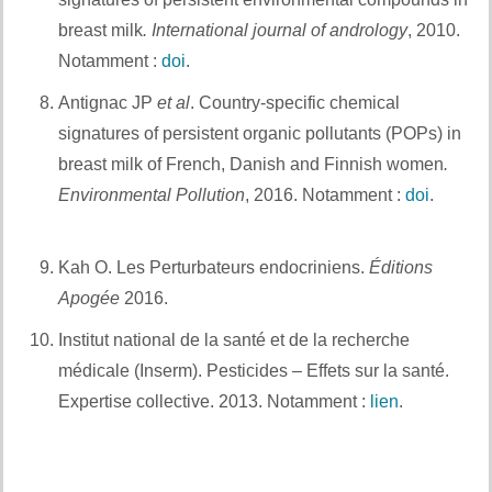
breast milk
.
International journal of andrology
, 2010.
Notamment :
doi
.
Et aussi :
Antignac JP
et al
. Country-specific chemical
signatures of persistent organic pollutants (POPs) in
breast milk of French, Danish and Finnish women
.
Environmental Pollution
, 2016. Notamment :
doi
.
Et
également :
Kah O. Les Perturbateurs endocriniens.
Éditions
Apogée
2016.
Et aussi :
Institut national de la santé et de la recherche
médicale (Inserm). Pesticides – Effets sur la santé.
Expertise collective. 2013. Notamment :
lien
.
Et
également :
Davantage de références – 1 – pesticides