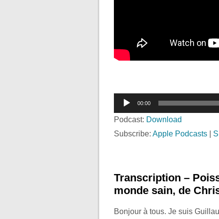
Lecteur
00:00
audio
Podcast:
Download
Subscribe:
Apple Podcasts
|
S
Transcription – Pois
monde sain, de Chri
Bonjour à tous. Je suis Guill