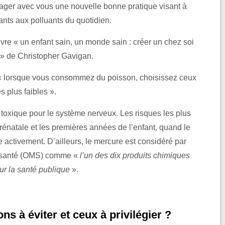
volume.
tager avec vous une nouvelle bonne pratique visant à
fants aux polluants du quotidien.
ivre « un enfant sain, un monde sain : créer un chez soi
e » de Christopher Gavigan.
t « lorsque vous consommez du poisson, choisissez ceux
s plus faibles ».
toxique pour le système nerveux. Les risques les plus
prénatale et les premières années de l’enfant, quand le
activement. D’ailleurs, le mercure est considéré par
a santé (OMS) comme «
l’un des dix produits chimiques
r la santé publique
».
ns à éviter et ceux à privilégier ?