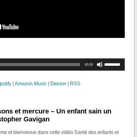
Utilisez
00:00
les
flèches
potify
|
Amazon Music
|
Deezer
|
RSS
haut/bas
pour
augmenter
sons et mercure – Un enfant sain un
ou
stopher Gavigan
diminuer
le
aume et bienvenue dans cette vidéo Santé des enfants et