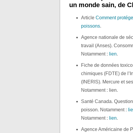
un monde sain, de C
Article
Comment protéger 
poissons
.
Et aussi :
Agence nationale de sécu
travail (Anses). Consom
Notamment :
lien
.
Fiche de données toxico
chimiques (FDTE) de l’Ins
(INERIS). Mercure et se
Notamment : lien.
Et aus
Santé Canada. Questions
poisson. Notamment :
li
Notamment :
lien
.
Agence Américaine de Pr