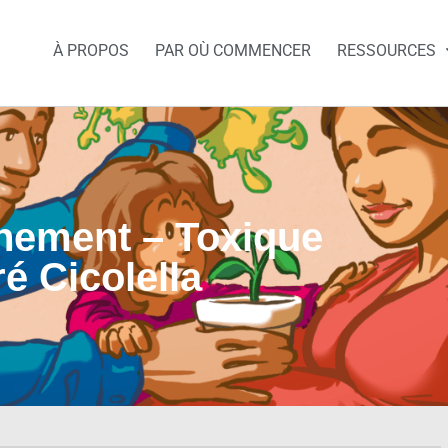
À PROPOS
PAR OÙ COMMENCER
RESSOURCES
nement – Toxique
é Cicolella