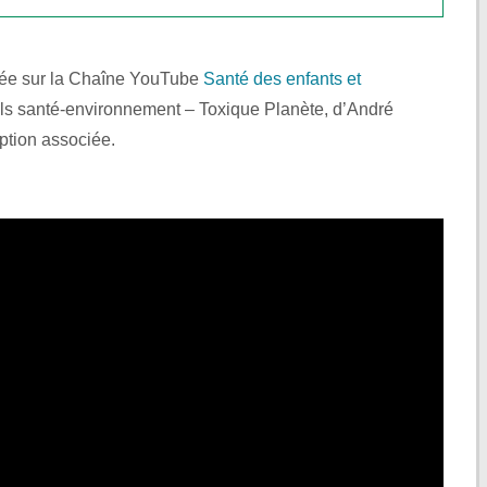
liée sur la Chaîne YouTube
Santé des enfants et
bels santé-environnement – Toxique Planète, d’André
iption associée.