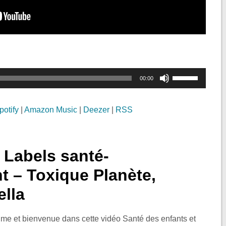
Utilisez
00:00
les
flèches
potify
|
Amazon Music
|
Deezer
|
RSS
haut/bas
pour
augmenter
. Labels santé-
ou
 – Toxique Planète,
diminuer
le
ella
volume.
aume et bienvenue dans cette vidéo Santé des enfants et