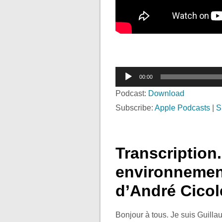
Lecteur
00:00
audio
Podcast:
Download
Subscribe:
Apple Podcasts
|
S
Transcription
environnement
d’André Cicol
Bonjour à tous. Je suis Guill