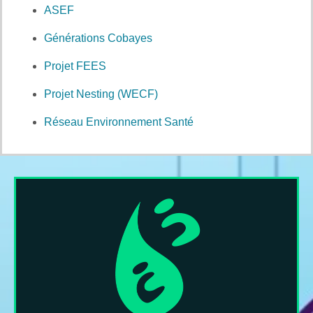
ASEF
Générations Cobayes
Projet FEES
Projet Nesting (WECF)
Réseau Environnement Santé