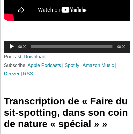
Lecteur
00:00
00:00
audio
Podcast:
Download
Subscribe:
Apple Podcasts
|
Spotify
|
Amazon Music
|
Deezer
|
RSS
Transcription de « Faire du
sit-spotting, dans son coin
de nature « spécial » »