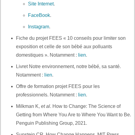
Site Internet
.
Et aussi :
FaceBook
.
Et notamment :
Instagram
.
Et aussi :
Fiche du projet FEES « 10 conseils pour limiter son
exposition et celle de son bébé aux polluants
domestiques ». Notamment :
lien
.
Livret Notre environnement, notre bébé, sa santé.
Notamment :
lien
.
Et notamment :
Offre de formation projet FEES pour les
professionnels. Notamment :
lien
.
Et aussi :
Milkman K,
et al
. How to Change: The Science of
Getting from Where You Are to Where You Want to Be.
Penguin Publishing Group, 2021.
Et notamment :
Sunstein CR. How Change Happens. MIT Press,