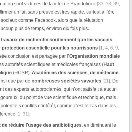
nation sont victimes de la « loi de Brandolini »
[33, 38, 39,
affirmer un fait sans preuve est très rapide, surtout à l’ère
x sociaux comme Facebook, alors que la réfutation
coup plus de temps, environ dix fois plus.
 travaux de recherche soutiennent que les vaccins
e protection essentielle pour les nourrissons
[1, 4, 6, 9,
ette conclusion est partagée par l’
Organisation mondiale
es autorités scientifiques et médicales françaises (
Haut
blique
(HCSP),
Académies des sciences, de médecine
ainsi que par de
nombreuses sociétés savantes
[11]
. De
t des experts autoproclamés, qui n’ont satisfait à aucun
igoureux, du point de vue scientifique et technique, mais
potentiels conflits d’intérêt, comme c’est le cas dans les
éférence
[1, 31]
.
 de réduire l’usage des antibiotiques
, en diminuant le