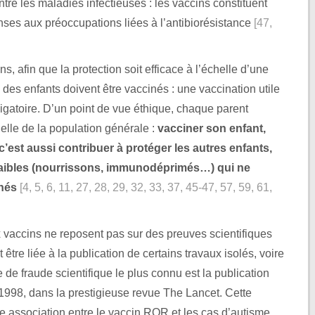
tre les maladies infectieuses : les vaccins constituent
ses aux préoccupations liées à l’antibiorésistance
[47,
s, afin que la protection soit efficace à l’échelle d’une
des enfants doivent être vaccinés : une vaccination utile
ligatoire. D’un point de vue éthique, chaque parent
helle de la population générale :
vacciner son enfant,
et c’est aussi contribuer à protéger les autres enfants,
s faibles (nourrissons, immunodéprimés…) qui ne
inés
[4, 5, 6, 11, 27, 28, 29, 32, 33, 37, 45-47, 57, 59, 61,
 vaccins ne reposent pas sur des preuves scientifiques
 être liée à la publication de certains travaux isolés, voire
 de fraude scientifique le plus connu est la publication
1998, dans la prestigieuse revue The Lancet. Cette
ne association entre le vaccin ROR et les cas d’autisme