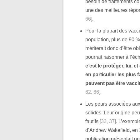
besoin de traitements con
une des meilleures répon
66]
.
Pour la plupart des vaccin
population, plus de 90 % 
mériterait donc d’être ob
pourrait raisonner à l’éc
c’est le protéger, lui, 
en particulier les plu
peuvent pas être vacc
62, 66]
.
Les peurs associées aux
solides. Leur origine peut
fautifs
[33, 37]
. L’exemple
d’Andrew Wakefield, en 
publication présentait u