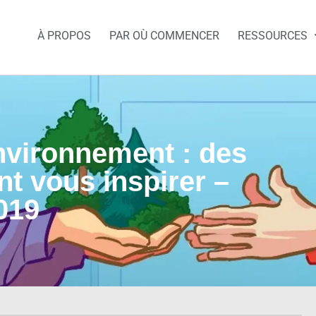
À PROPOS
PAR OÙ COMMENCER
RESSOURCES
nvironnement : des
nt vous inspirer –
019