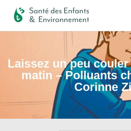
Laissez un peu couler 
matin – Polluants c
Corinne 