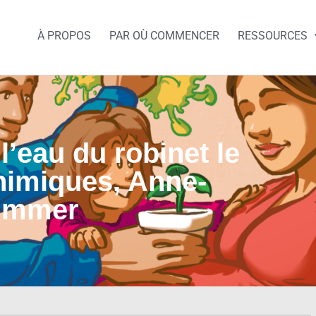
À PROPOS
PAR OÙ COMMENCER
RESSOURCES
l’eau du robinet le
himiques, Anne-
Zimmer