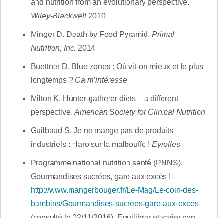
and nutrition from an evolutionary perspective.
Wiley-Blackwell
2010
Minger D. Death by Food Pyramid.
Primal
Nutrition, Inc.
2014
Buettner D. Blue zones : Où vit-on mieux et le plus
longtemps ?
Ca m’intéresse
Milton K. Hunter-gatherer diets – a different
perspective.
American Society for Clinical Nutrition
Guilbaud S. Je ne mange pas de produits
industriels : Haro sur la malbouffe !
Eyrolles
Programme national nutrition santé (PNNS).
Gourmandises sucrées, gare aux excès ! –
http://www.mangerbouger.fr/Le-Mag/Le-coin-des-
bambins/Gourmandises-sucrees-gare-aux-exces
(consulté le 02/11/2016). Equilibrer et varier son