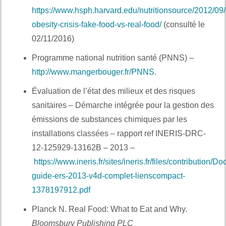
https://www.hsph.harvard.edu/nutritionsource/2012/09/
obesity-crisis-fake-food-vs-real-food/
(consulté le
02/11/2016)
Programme national nutrition santé (PNNS) –
http://www.mangerbouger.fr/PNNS
.
Évaluation de l’état des milieux et des risques
sanitaires – Démarche intégrée pour la gestion des
émissions de substances chimiques par les
installations classées – rapport ref INERIS-DRC-
12-125929-13162B – 2013 –
https://www.ineris.fr/sites/ineris.fr/files/contribution/D
guide-ers-2013-v4d-complet-lienscompact-
1378197912.pdf
Planck N. Real Food: What to Eat and Why.
Bloomsbury Publishing PLC