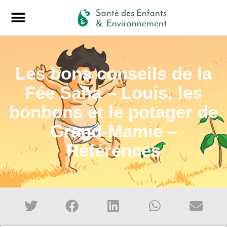
Les bons conseils de la
Fée Sana – Louis, les
bonbons et le potager de
Grand-Mamie –
Références