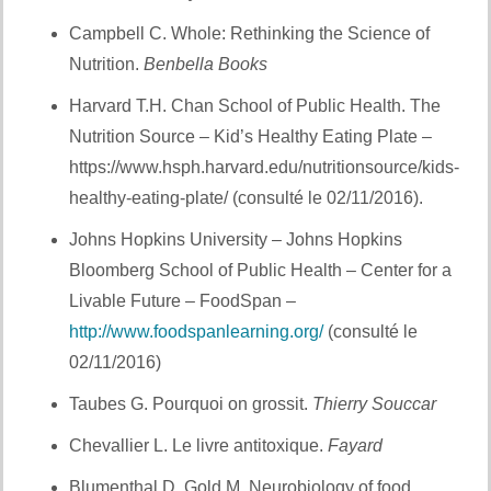
Campbell C. Whole: Rethinking the Science of
Nutrition.
Benbella Books
Harvard T.H. Chan School of Public Health. The
Nutrition Source – Kid’s Healthy Eating Plate –
https://www.hsph.harvard.edu/nutritionsource/kids-
healthy-eating-plate/ (consulté le 02/11/2016).
Johns Hopkins University – Johns Hopkins
Bloomberg School of Public Health – Center for a
Livable Future – FoodSpan –
http://www.foodspanlearning.org/
(consulté le
02/11/2016)
Taubes G. Pourquoi on grossit.
Thierry Souccar
Chevallier L. Le livre antitoxique.
Fayard
Blumenthal D, Gold M. Neurobiology of food