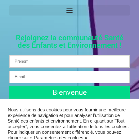
Rejoignez la communauté Santé
des Enfants et Environnement !
Bienvenue
Nous utilisons des cookies pour vous fournir une meilleure
expérience de navigation et pour analyser l'utilisation de
Santé des enfants et environnement. En cliquant sur "Tout
accepter", vous consentez à l'utilisation de tous les cookies.
Pour indiquer un consentement différencié, vous pouvez
© 2025 Santé des enfants et environnement | Tous droits
cliquer sur « Paramètres des cookies ».